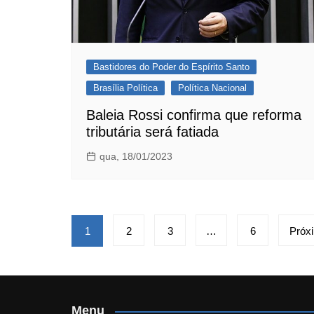
Bastidores do Poder do Espírito Santo
Brasília Política
Política Nacional
Baleia Rossi confirma que reforma
tributária será fatiada
qua, 18/01/2023
Paginação
1
2
3
…
6
Próx
de
posts
Menu