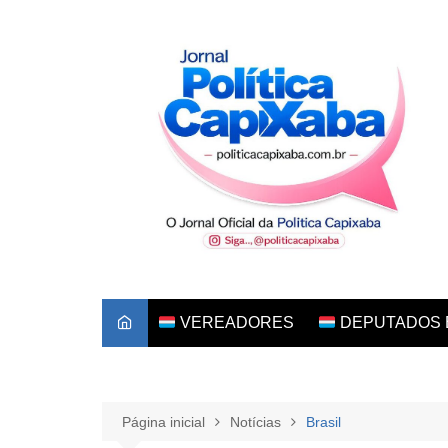
Ir
para
o
conteúdo
VEREADORES
DEPUTADOS 
Página inicial
Notícias
Brasil