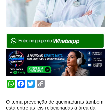
W
F
T
C
h
a
w
o
at
c
itt
p
O tema prevenção de queimaduras também
s
e
er
y
está entre as leis relacionadas à área da