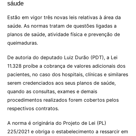
A
b
Li
sáude
p
o
n
Estão em vigor três novas leis relativas à área da
p
o
k
saúde. As normas tratam de questões ligadas a
k
planos de saúde, atividade física e prevenção de
queimaduras.
De autoria do deputado Luiz Durão (PDT), a Lei
11.328 proíbe a cobrança de valores adicionais dos
pacientes, no caso dos hospitais, clínicas e similares
serem credenciados aos seus planos de saúde,
quando as consultas, exames e demais
procedimentos realizados forem cobertos pelos
respectivos contratos.
A norma é originária do Projeto de Lei (PL)
225/2021 e obriga o estabelecimento a ressarcir em