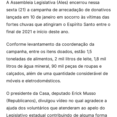
A Assembleia Legislativa (Ales) encerrou nessa
s
e
er
y
sexta (21) a campanha de arrecadação de donativos
A
b
Li
lançada em 10 de janeiro em socorro às vítimas das
p
o
n
fortes chuvas que atingiram o Espírito Santo entre o
p
o
k
final de 2021 e início deste ano.
k
Conforme levantamento da coordenação da
campanha, entre os itens doados, estão 1,5
toneladas de alimentos, 2 mil litros de leite, 1,8 mil
litros de água mineral, 90 mil peças de roupas e
calçados, além de uma quantidade considerável de
móveis e eletrodomésticos.
O presidente da Casa, deputado Erick Musso
(Republicanos), divulgou vídeo no qual agradece a
ajuda dos voluntários que atenderam ao apelo do
Legislativo estadual contribuindo de alguma forma