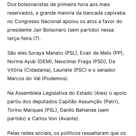
at
c
itt
p
Dos bolsonaristas de primeira hora aos mais
s
e
er
y
reservados, a grande maioria da bancada capixaba
A
b
Li
no Congresso Nacional apoiou os atos a favor do
p
o
n
presidente Jair Bolsonaro (sem partido) nessa
p
o
k
terça-feira (7).
k
São eles Soraya Manato (PSL), Evair de Melo (PP),
Norma Ayub (DEM), Neucimar Fraga (PSD), Da
Vitória (Cidadania), Lauriete (PSC) e o senador
Marcos do Val (Podemos).
Na Assembleia Legislativa do Estado (Ales) o apoio
partiu dos deputados Capitão Assumção (Patri),
Torino Marques (PSL), Danilo Bahiense (sem
partido) e Carlos Von (Avante).
Pelas redes sociais, os políticos ressaltaram que os