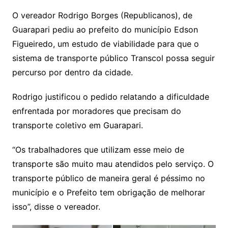
at
c
itt
p
O vereador Rodrigo Borges (Republicanos), de
s
e
er
y
Guarapari pediu ao prefeito do município Edson
A
b
Li
Figueiredo, um estudo de viabilidade para que o
p
o
n
sistema de transporte público Transcol possa seguir
p
o
k
percurso por dentro da cidade.
k
Rodrigo justificou o pedido relatando a dificuldade
enfrentada por moradores que precisam do
transporte coletivo em Guarapari.
“Os trabalhadores que utilizam esse meio de
transporte são muito mau atendidos pelo serviço. O
transporte público de maneira geral é péssimo no
município e o Prefeito tem obrigação de melhorar
isso”, disse o vereador.