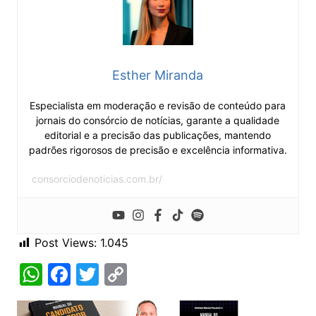
Esther Miranda
Especialista em moderação e revisão de conteúdo para
jornais do consórcio de notícias, garante a qualidade
editorial e a precisão das publicações, mantendo
padrões rigorosos de precisão e excelência informativa.
consorciodenoticias.com.br/
Post Views:
1.045
W
F
T
C
h
a
w
o