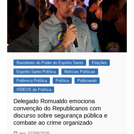
Bastidores do Poder do Espírito Santo
Eleições
Espírito Santo Política
Notícias Políticas
Polêmica Política
Política
Politicando
VÍDEOS de Política
Delegado Romualdo emociona
convenção do Republicanos com
discurso sobre segurança pública e
combate ao crime organizado
sex, 07/08/2026