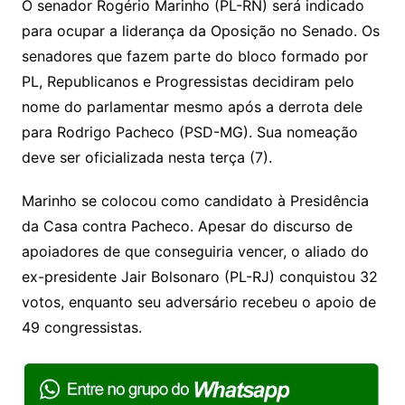
O senador Rogério Marinho (PL-RN) será indicado
s
e
er
y
para ocupar a liderança da Oposição no Senado. Os
A
b
Li
senadores que fazem parte do bloco formado por
p
o
n
PL, Republicanos e Progressistas decidiram pelo
p
o
k
nome do parlamentar mesmo após a derrota dele
k
para Rodrigo Pacheco (PSD-MG). Sua nomeação
deve ser oficializada nesta terça (7).
Marinho se colocou como candidato à Presidência
da Casa contra Pacheco. Apesar do discurso de
apoiadores de que conseguiria vencer, o aliado do
ex-presidente Jair Bolsonaro (PL-RJ) conquistou 32
votos, enquanto seu adversário recebeu o apoio de
49 congressistas.