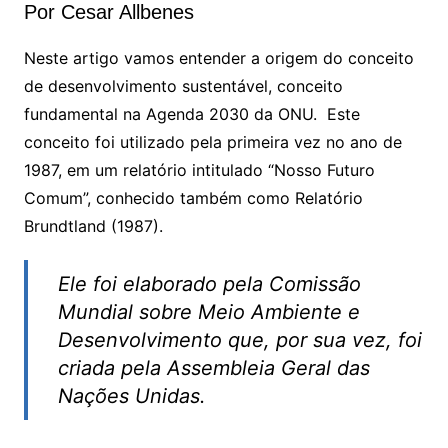
at
c
itt
p
Por Cesar Allbenes
s
e
er
y
A
b
Li
Neste artigo vamos entender a origem do conceito
de desenvolvimento sustentável, conceito
p
o
n
fundamental na Agenda 2030 da ONU. Este
p
o
k
conceito foi utilizado pela primeira vez no ano de
k
1987, em um relatório intitulado “Nosso Futuro
Comum”, conhecido também como Relatório
Brundtland (1987).
Ele foi elaborado pela Comissão
Mundial sobre Meio Ambiente e
Desenvolvimento que, por sua vez, foi
criada pela Assembleia Geral das
Nações Unidas.