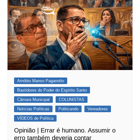
Arnóbio Manso Paganotto
Bastidores do Poder do Espírito Santo
Câmara Municipal
COLUNISTAS
Notícias Políticas
Politicando
Vereadores
VÍDEOS de Política
Opinião | Errar é humano. Assumir o
erro também deveria contar