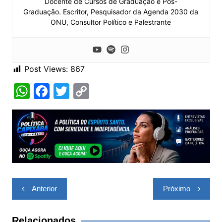
Docente de Cursos de Graduação e Pós-
Graduação. Escritor, Pesquisador da Agenda 2030 da
ONU, Consultor Político e Palestrante
Post Views:
867
W
F
T
C
h
a
w
o
at
c
itt
p
s
e
er
y
A
b
Li
p
o
n
p
o
k
Navegação
Anterior
Próximo
k
de
Post
Relacionados